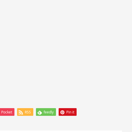
Pocket
RSS
feedly
Pin it