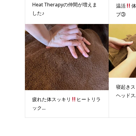
Heat Therapyの仲間が増えま
温活
した♪
プ③
寝起きス
ヘッドス
疲れた体スッキリ
ヒートリラ
ック...