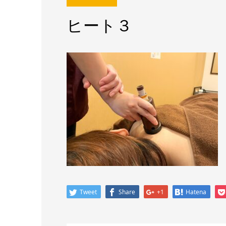
ヒート３
Tweet
Share
+1
Hatena