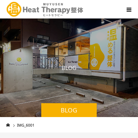
B
L
O
G
BLOG
IMG_6001