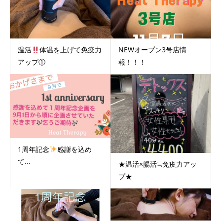
温活
体温を上げて免疫力
NEWオープン3号店情
アップ①
報！！！
1周年記念
感謝を込め
て...
★温活×腸活≒免疫力アッ
プ★