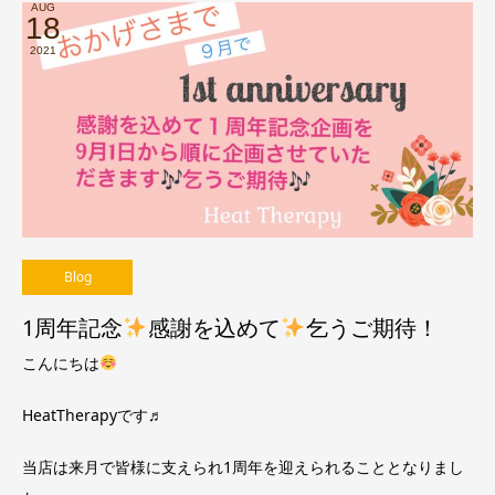
AUG
18
2021
Blog
1周年記念
感謝を込めて
乞うご期待！
こんにちは
HeatTherapyです♬
当店は来月で皆様に支えられ1周年を迎えられることとなりまし