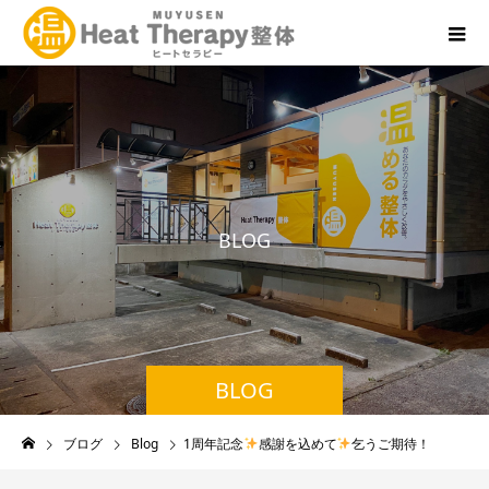
B
L
O
G
BLOG
ブログ
Blog
1周年記念
感謝を込めて
乞うご期待！