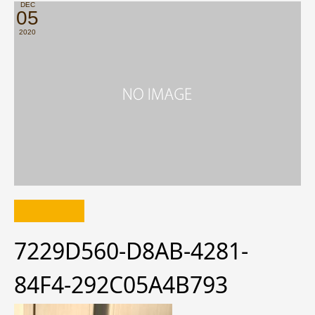
DEC
05
2020
7229D560-D8AB-4281-
84F4-292C05A4B793