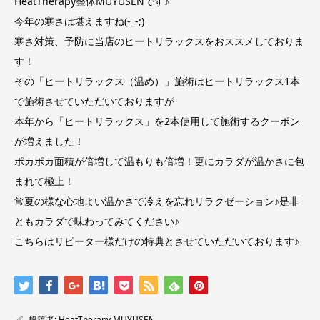
HeatTherapy整体MUYUSENです♪
今年の寒さは堪えますね(-_-;)
寒さ対策、予防に当店のヒートリラックスをおススメしておりま
す！
その「ヒートリラックス（温め）」施術はヒートリラックス1本
で施術させていただいておりますが
本年から「ヒートリラックス」を2本使用して施術するクーポン
が増えました！
ポカポカ面積が倍増して温もりも倍増！更にカラダが温かさに包
まれて極上！
常夏の様な心地よい温かさで冷えを忘れリラクゼーション♪是非
ともカラダで味わってみてください♪
こちらはリピーター様だけの特典とさせていただいております♪
投稿者:
HeatTherapy MUYUSEN