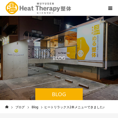
B
L
O
G
BLOG
ブログ
Blog
ヒートリラックス2本メニューできました♪