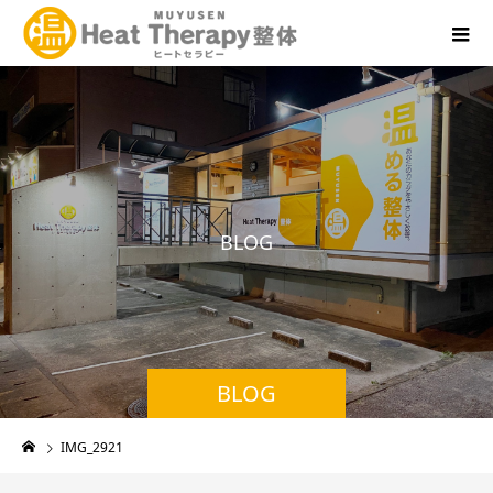
B
L
O
G
BLOG
IMG_2921